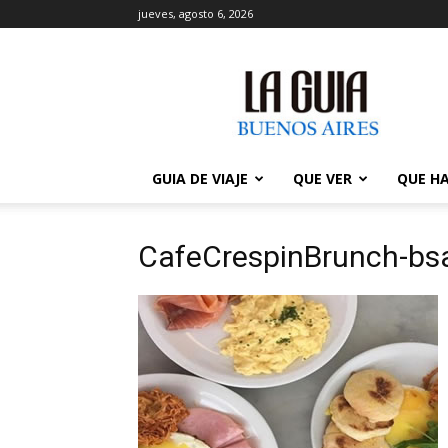
jueves, agosto 6, 2026
La
Guía
de
Buenos
Aires
GUIA DE VIAJE
QUE VER
QUE H
CafeCrespinBrunch-bs