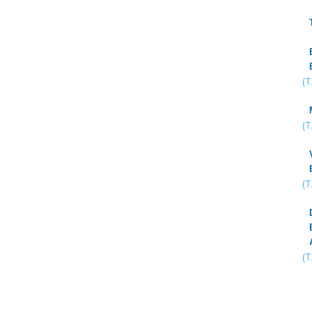
(
(
(
(