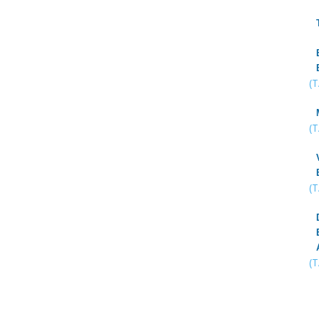
(
(
(
(