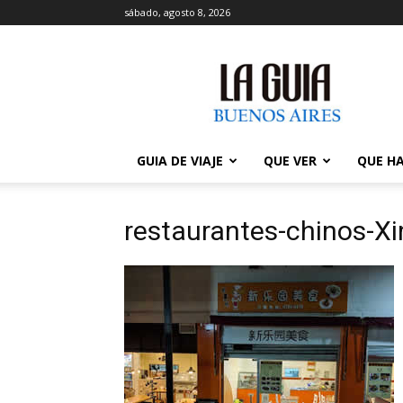
sábado, agosto 8, 2026
La
Guía
de
Buenos
Aires
GUIA DE VIAJE
QUE VER
QUE H
restaurantes-chinos-X