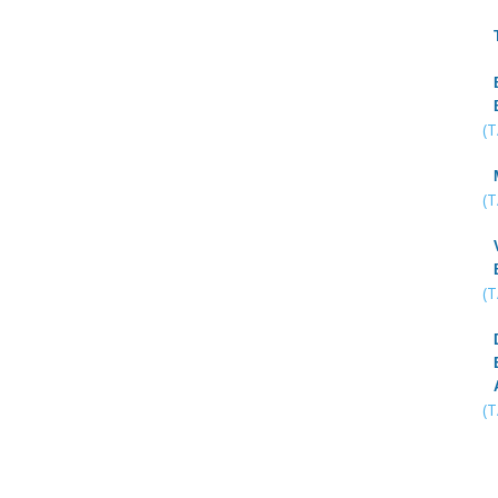
(
(
(
(