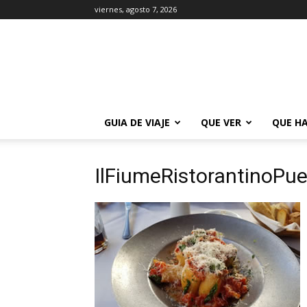
viernes, agosto 7, 2026
La
Guía
de
Buenos
Aires
GUIA DE VIAJE
QUE VER
QUE H
IlFiumeRistorantinoPu