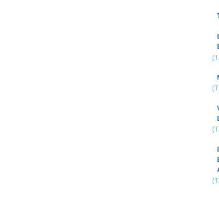
(
(
(
(