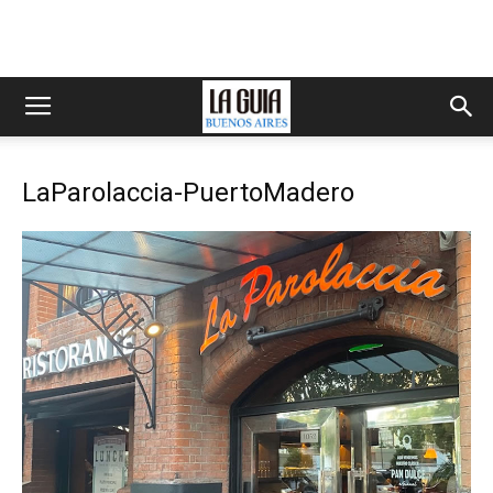
LaParolaccia-PuertoMadero