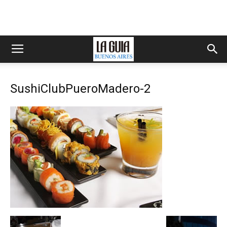
SushiClubPueroMadero-2