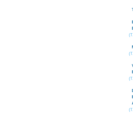
(
(
(
(