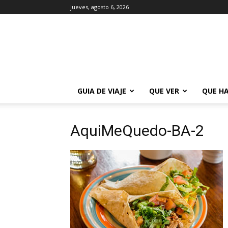
jueves, agosto 6, 2026
La
Guía
de
Buenos
Aires
GUIA DE VIAJE
QUE VER
QUE H
AquiMeQuedo-BA-2