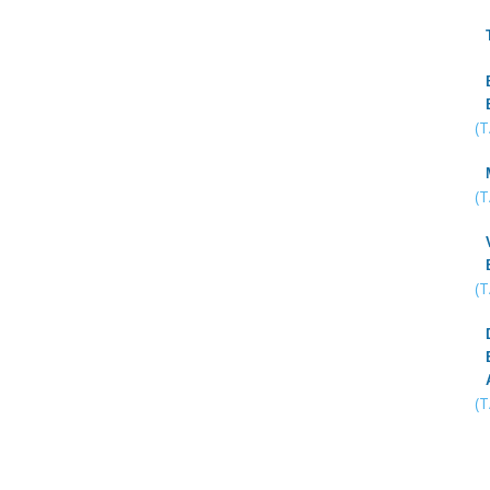
(
(
(
(