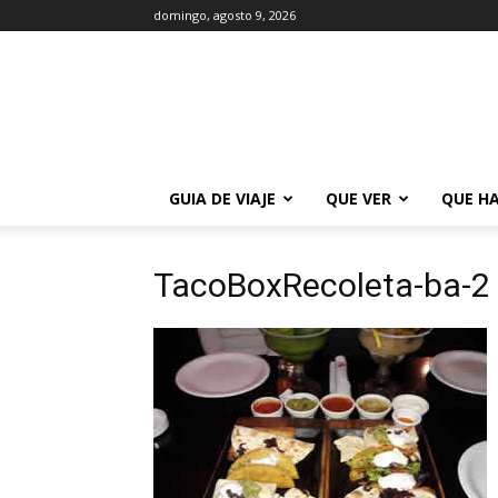
domingo, agosto 9, 2026
La
Guía
de
Buenos
Aires
GUIA DE VIAJE
QUE VER
QUE H
TacoBoxRecoleta-ba-2