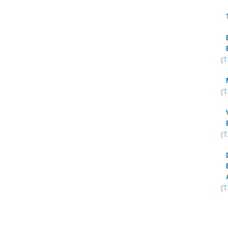
(
(
(
(