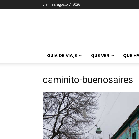
viernes, agosto 7, 2026
La
Guía
de
Buenos
Aires
GUIA DE VIAJE
QUE VER
QUE H
caminito-buenosaires