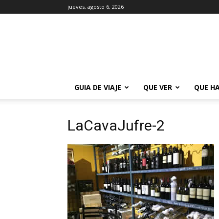
jueves, agosto 6, 2026
La
Guía
de
Buenos
Aires
GUIA DE VIAJE
QUE VER
QUE H
LaCavaJufre-2