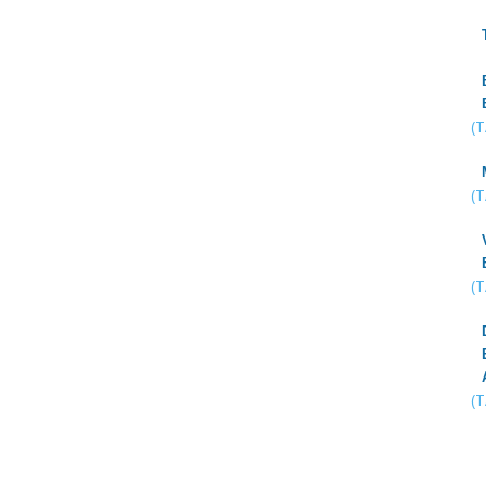
(
(
(
(