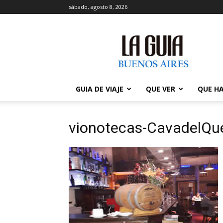
sábado, agosto 8, 2026
La
Guía
de
Buenos
Aires
GUIA DE VIAJE
QUE VER
QUE H
vionotecas-CavadelQue