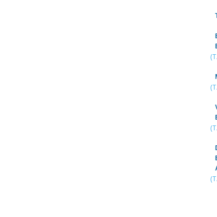
(
(
(
(