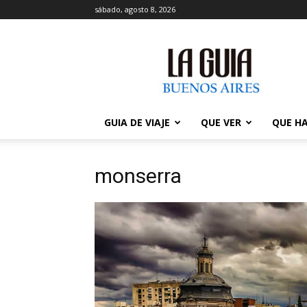
sábado, agosto 8, 2026
La
Guía
de
Buenos
Aires
GUIA DE VIAJE
QUE VER
QUE H
monserra