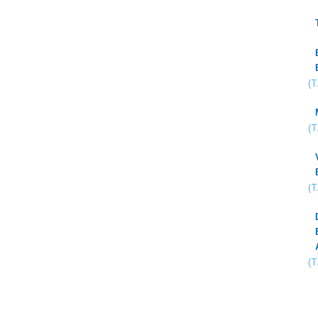
(
(
(
(