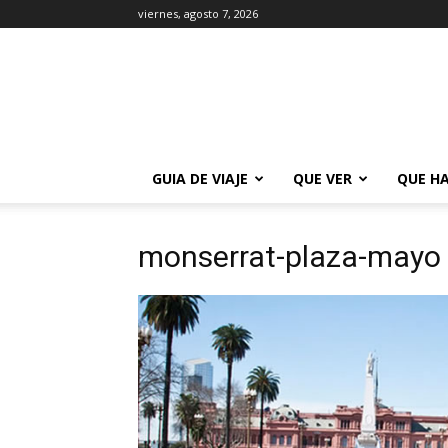
viernes, agosto 7, 2026
La
Guía
de
Buenos
Aires
GUIA DE VIAJE
QUE VER
QUE H
monserrat-plaza-mayo