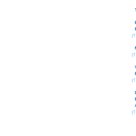
(
(
(
(