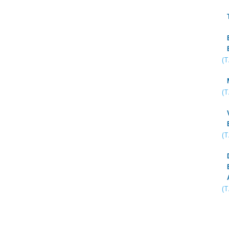
(
(
(
(