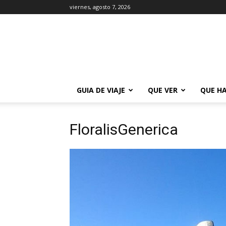
viernes, agosto 7, 2026
La
Guía
de
Buenos
Aires
GUIA DE VIAJE
QUE VER
QUE H
FloralisGenerica