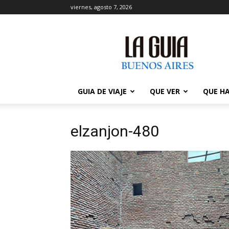
viernes, agosto 7, 2026
La
Guía
de
Buenos
Aires
GUIA DE VIAJE
QUE VER
QUE H
elzanjon-480