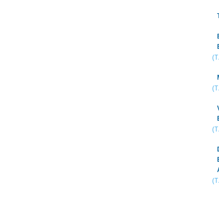
(
(
(
(