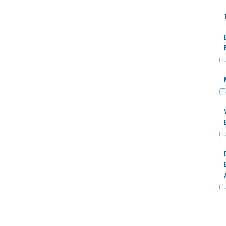
(
(
(
(