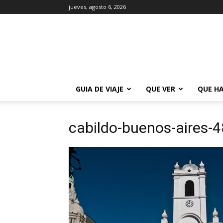
jueves, agosto 6, 2026
La
Guía
de
Buenos
Aires
GUIA DE VIAJE
QUE VER
QUE H
cabildo-buenos-aires-