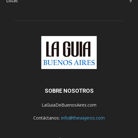
Listas
9
SOBRE NOSOTROS
LaGuiaDeBuenosAires.com
Contáctanos:
info@theviajeros.com