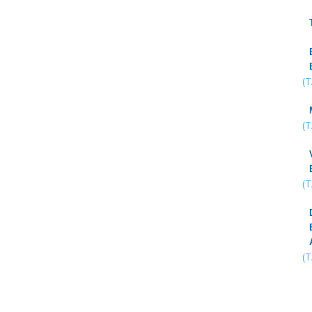
(
(
(
(