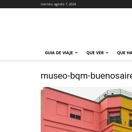
viernes, agosto 7, 2026
La
Guía
de
Buenos
Aires
GUIA DE VIAJE
QUE VER
QUE H
museo-bqm-buenosair