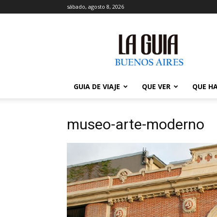
sábado, agosto 8, 2026
La
Guía
de
Buenos
Aires
GUIA DE VIAJE
QUE VER
QUE H
museo-arte-moderno