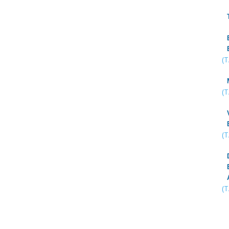
(
(
(
(