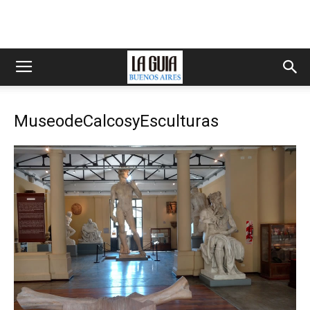
MuseodeCalcosyEsculturas