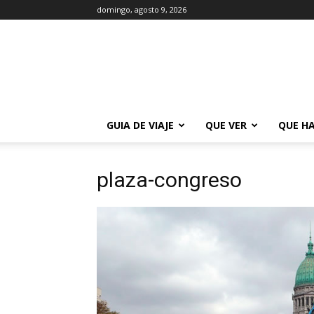
domingo, agosto 9, 2026
La
Guía
de
Buenos
Aires
GUIA DE VIAJE
QUE VER
QUE H
plaza-congreso