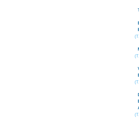
(
(
(
(