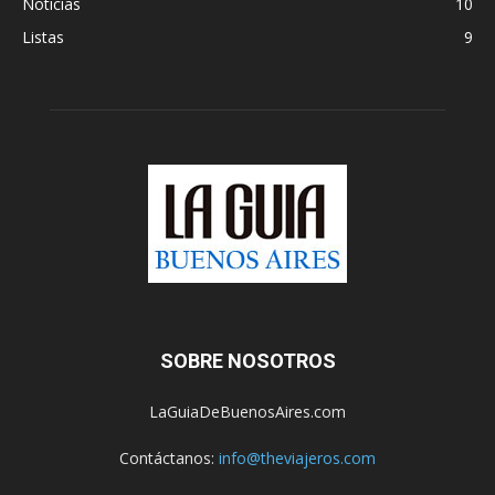
Noticias
10
Listas
9
SOBRE NOSOTROS
LaGuiaDeBuenosAires.com
Contáctanos:
info@theviajeros.com