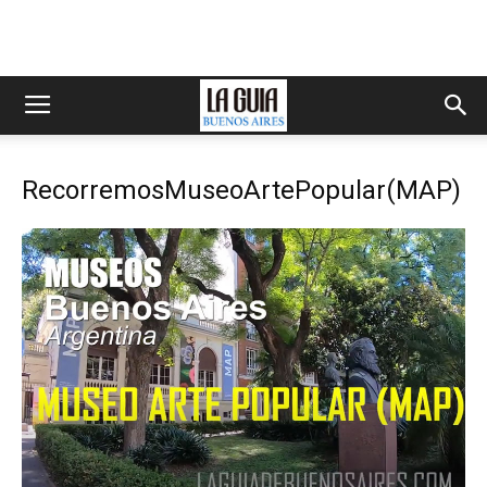
RecorremosMuseoArtePopular(MAP)