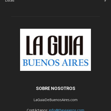
Listas
9
SOBRE NOSOTROS
LaGuiaDeBuenosAires.com
Contáctanos:
info@theviajeros.com