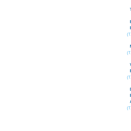
(
(
(
(