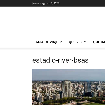
jueves, agosto 6, 2026
La
Guía
de
Buenos
Aires
GUIA DE VIAJE
QUE VER
QUE H
estadio-river-bsas