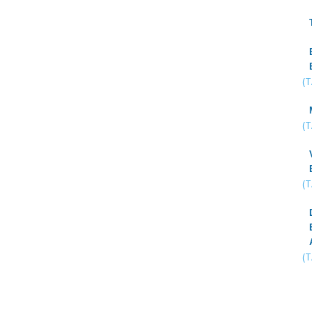
(
(
(
(