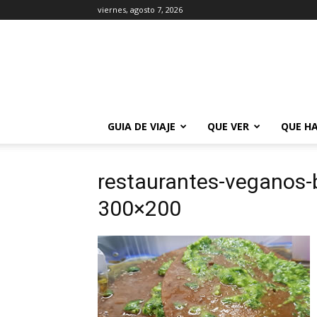
viernes, agosto 7, 2026
La
Guía
de
Buenos
Aires
GUIA DE VIAJE
QUE VER
QUE H
restaurantes-veganos-
300×200