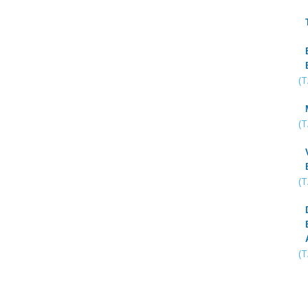
(
(
(
(