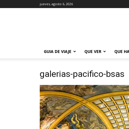
jueves, agosto 6, 2026
La
Guía
de
Buenos
Aires
GUIA DE VIAJE
QUE VER
QUE H
galerias-pacifico-bsas