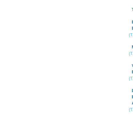
(
(
(
(