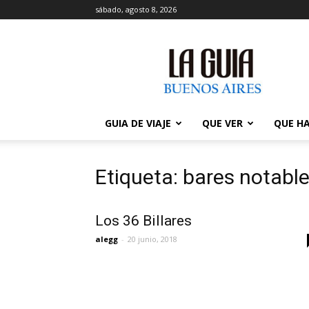
sábado, agosto 8, 2026
La
Guía
de
Buenos
Aires
GUIA DE VIAJE
QUE VER
QUE H
Etiqueta: bares notabl
Los 36 Billares
alegg
-
20 junio, 2018