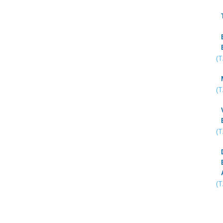
(
(
(
(