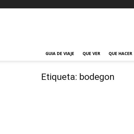
La
Guía
de
Buenos
Aires
GUIA DE VIAJE
QUE VER
QUE HACER
Etiqueta: bodegon