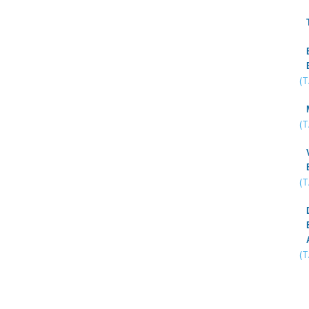
(
(
(
(