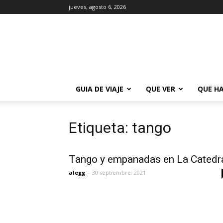
jueves, agosto 6, 2026
La
Guía
de
Buenos
Aires
GUIA DE VIAJE
QUE VER
QUE H
Etiqueta: tango
Tango y empanadas en La Catedr
alegg
-
30 septiembre, 2021