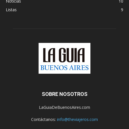
Noticias
10
Listas
9
SOBRE NOSOTROS
LaGuiaDeBuenosAires.com
Contáctanos:
info@theviajeros.com