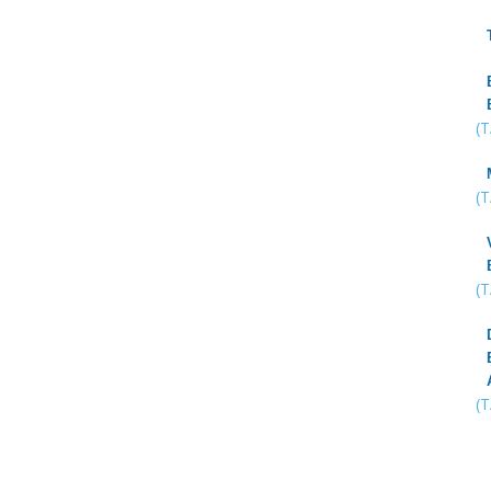
(
(
(
(