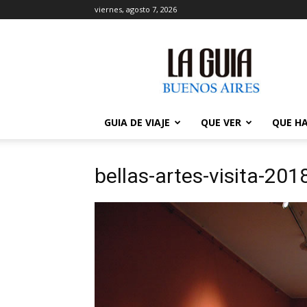
viernes, agosto 7, 2026
La
Guía
de
Buenos
Aires
GUIA DE VIAJE
QUE VER
QUE H
bellas-artes-visita-201