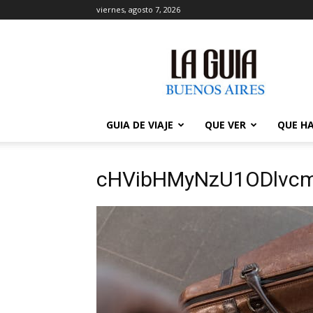
viernes, agosto 7, 2026
La
Guía
de
Buenos
Aires
GUIA DE VIAJE
QUE VER
QUE H
cHVibHMyNzU1ODlvcm