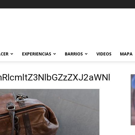
ACER
EXPERIENCIAS
BARRIOS
VIDEOS
MAPA
RlcmltZ3NlbGZzZXJ2aWNl