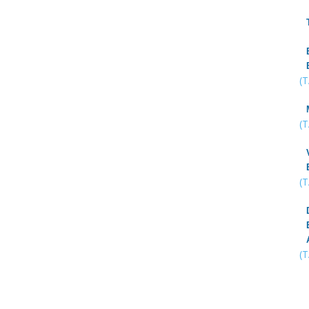
(
(
(
(