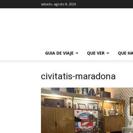
sábado, agosto 8, 2026
La
Guía
de
Buenos
Aires
GUIA DE VIAJE
QUE VER
QUE H
civitatis-maradona