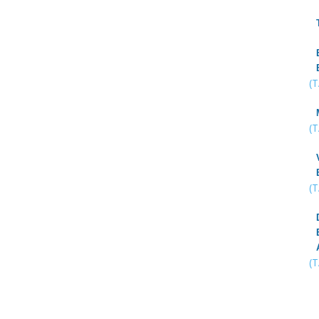
(
(
(
(