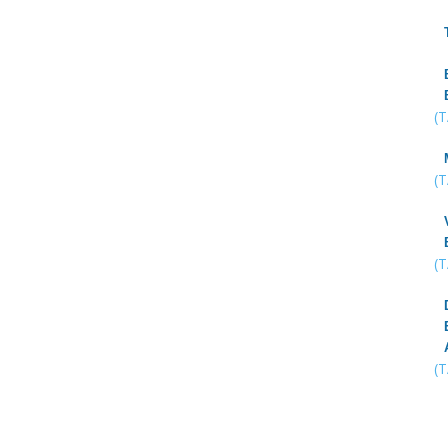
(
(
(
(