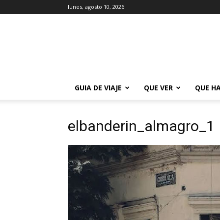
lunes, agosto 10, 2026
La
Guía
de
Buenos
Aires
GUIA DE VIAJE
QUE VER
QUE H
elbanderin_almagro_1