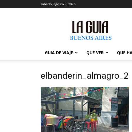
sábado, agosto 8, 2026
La
Guía
de
Buenos
Aires
GUIA DE VIAJE
QUE VER
QUE H
elbanderin_almagro_2