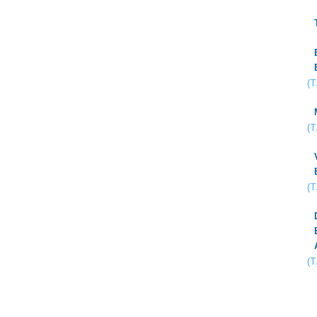
(
(
(
(