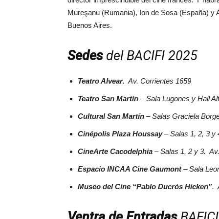
Mureşanu (Rumania), Ion de Sosa (España) y Ant
Buenos Aires.
Sedes
del BACIFI 2025
Teatro Alvear
. Av. Corrientes 1659
Teatro San Martín
– Sala Lugones y Hall Al
Cultural San Martín
– Salas Graciela Borge
Cinépolis Plaza Houssay
– Salas 1, 2, 3 y
CineArte Cacodelphia
– Salas 1, 2 y 3. A
Espacio INCAA Cine Gaumont
– Sala Leon
Museo del Cine “Pablo Ducrós Hicken”
. 
Ventra de Entradas
BAFICI