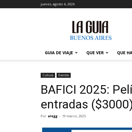
jueves, agosto 6, 2026
La
Guía
de
Buenos
Aires
GUIA DE VIAJE
QUE VER
QUE H
Cultura
Eventos
BAFICI 2025: Pel
entradas ($3000
Por
alegg
-
19 marzo, 2025