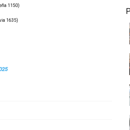
eña 1150)
via 1635)
2025