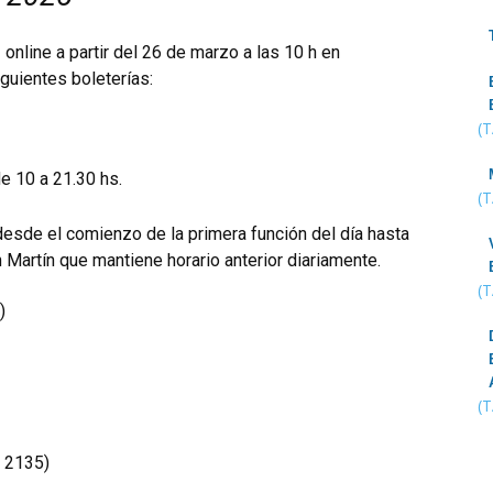
line a partir del 26 de marzo a las 10 h en
guientes boleterías:
(
e 10 a 21.30 hs.
(
esde el comienzo de la primera función del día hasta
 Martín que mantiene horario anterior diariamente.
(
)
(
a 2135)