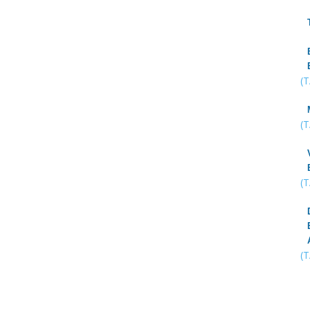
(
(
(
(