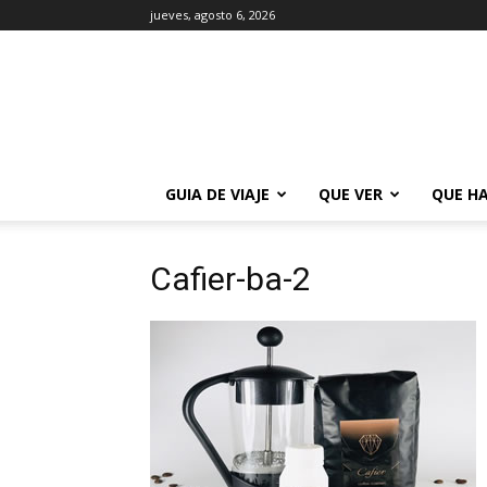
jueves, agosto 6, 2026
La
Guía
de
Buenos
Aires
GUIA DE VIAJE
QUE VER
QUE H
Cafier-ba-2