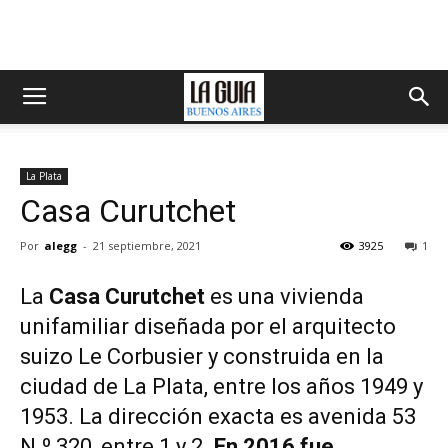
La Plata
Casa Curutchet
Por
alegg
-
21 septiembre, 2021
3925
1
La
Casa Curutchet
es una vivienda
unifamiliar diseñada por el arquitecto
suizo
Le Corbusier
y construida en la
ciudad de La Plata, entre los años 1949 y
1953. La dirección exacta es avenida 53
N.º 320, entre 1 y 2.
En 2016 fue