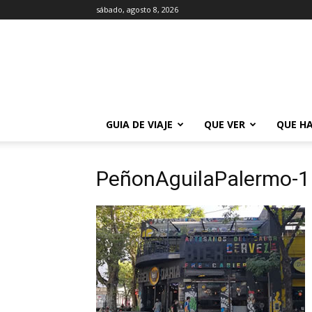
sábado, agosto 8, 2026
La
Guía
de
Buenos
Aires
GUIA DE VIAJE
QUE VER
QUE H
PeñonAguilaPalermo-1