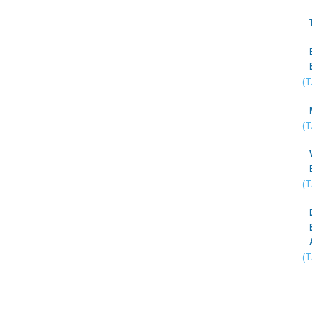
(
(
(
(