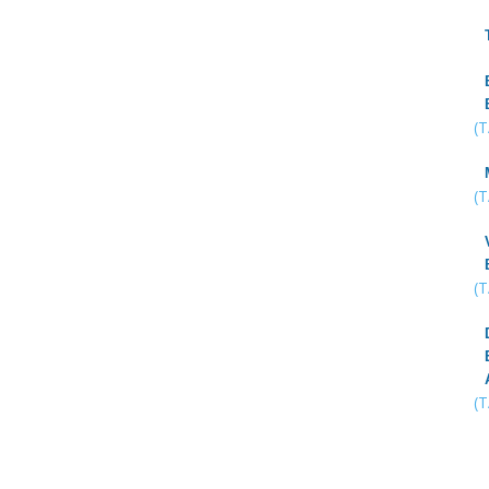
(
(
(
(