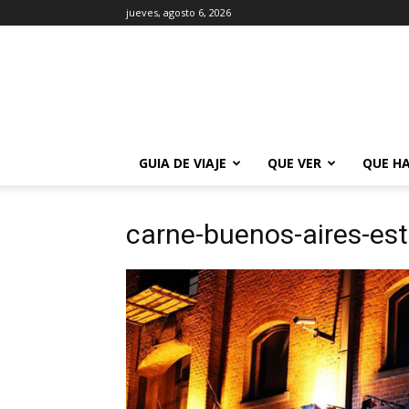
jueves, agosto 6, 2026
La
Guía
de
Buenos
Aires
GUIA DE VIAJE
QUE VER
QUE H
carne-buenos-aires-es