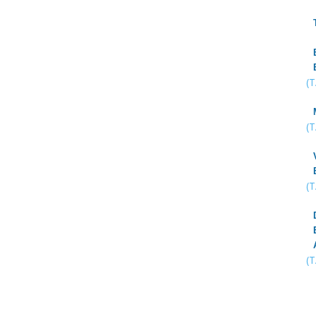
(
(
(
(