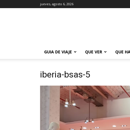
jueves, agosto 6, 2026
La
Guía
de
Buenos
Aires
GUIA DE VIAJE
QUE VER
QUE H
iberia-bsas-5