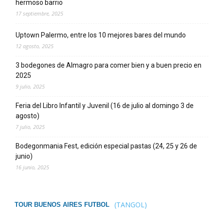
hermoso barrio
17 septiembre, 2025
Uptown Palermo, entre los 10 mejores bares del mundo
12 agosto, 2025
3 bodegones de Almagro para comer bien y a buen precio en
2025
9 julio, 2025
Feria del Libro Infantil y Juvenil (16 de julio al domingo 3 de
agosto)
7 julio, 2025
Bodegonmania Fest, edición especial pastas (24, 25 y 26 de
junio)
16 junio, 2025
(TANGOL)
TOUR BUENOS AIRES FUTBOL