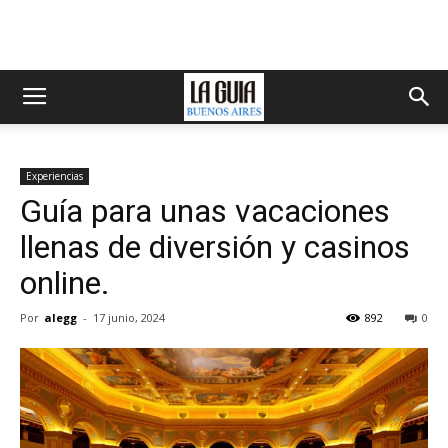
Experiencias
Guía para unas vacaciones
llenas de diversión y casinos
online.
Por
alegg
-
17 junio, 2024
892
0