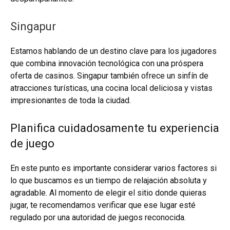
Singapur
Estamos hablando de un destino clave para los jugadores
que combina innovación tecnológica con una próspera
oferta de casinos. Singapur también ofrece un sinfín de
atracciones turísticas, una cocina local deliciosa y vistas
impresionantes de toda la ciudad.
Planifica cuidadosamente tu experiencia
de juego
En este punto es importante considerar varios factores si
lo que buscamos es un tiempo de relajación absoluta y
agradable. Al momento de elegir el sitio donde quieras
jugar, te recomendamos verificar que ese lugar esté
regulado por una autoridad de juegos reconocida.