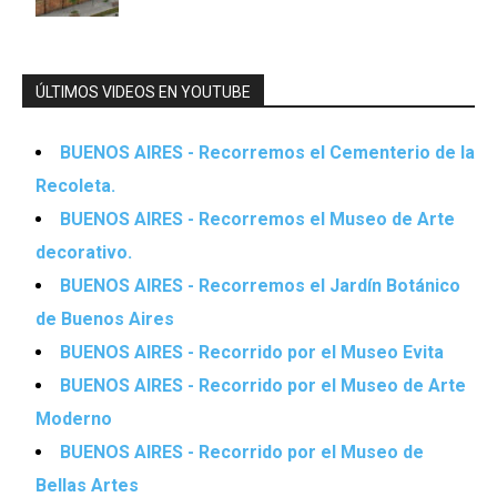
ÚLTIMOS VIDEOS EN YOUTUBE
BUENOS AIRES - Recorremos el Cementerio de la
Recoleta.
BUENOS AIRES - Recorremos el Museo de Arte
decorativo.
BUENOS AIRES - Recorremos el Jardín Botánico
de Buenos Aires
BUENOS AIRES - Recorrido por el Museo Evita
BUENOS AIRES - Recorrido por el Museo de Arte
Moderno
BUENOS AIRES - Recorrido por el Museo de
Bellas Artes