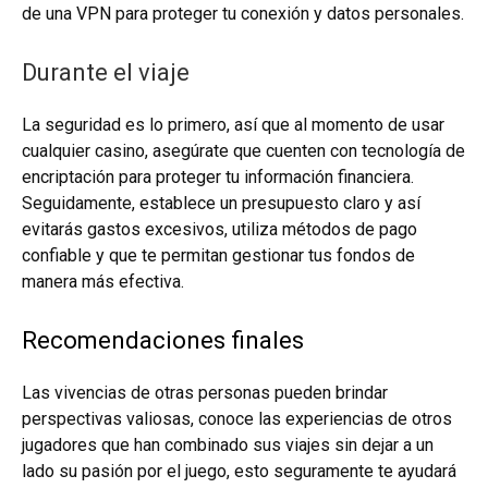
de una VPN para proteger tu conexión y datos personales.
Durante el viaje
La seguridad es lo primero, así que al momento de usar
cualquier casino, asegúrate que cuenten con tecnología de
encriptación para proteger tu información financiera.
Seguidamente, establece un presupuesto claro y así
evitarás gastos excesivos, utiliza métodos de pago
confiable y que te permitan gestionar tus fondos de
manera más efectiva.
Recomendaciones finales
Las vivencias de otras personas pueden brindar
perspectivas valiosas, conoce las experiencias de otros
jugadores que han combinado sus viajes sin dejar a un
lado su pasión por el juego, esto seguramente te ayudará