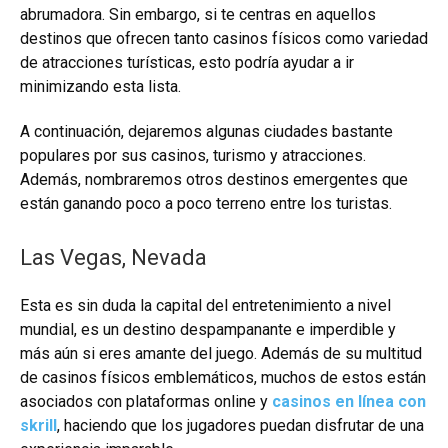
abrumadora. Sin embargo, si te centras en aquellos
destinos que ofrecen tanto casinos físicos como variedad
de atracciones turísticas, esto podría ayudar a ir
minimizando esta lista.
A continuación, dejaremos algunas ciudades bastante
populares por sus casinos, turismo y atracciones.
Además, nombraremos otros destinos emergentes que
están ganando poco a poco terreno entre los turistas.
Las Vegas, Nevada
Esta es sin duda la capital del entretenimiento a nivel
mundial, es un destino despampanante e imperdible y
más aún si eres amante del juego. Además de su multitud
de casinos físicos emblemáticos, muchos de estos están
asociados con plataformas online y
casinos en línea con
skrill
, haciendo que los jugadores puedan disfrutar de una