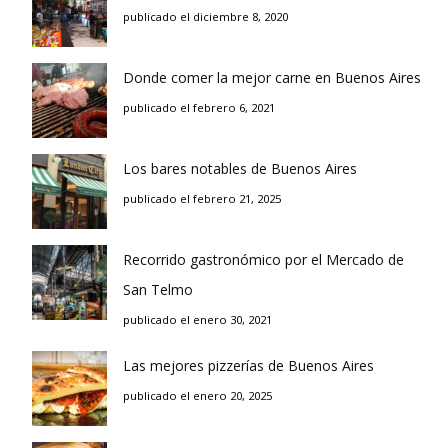
publicado el diciembre 8, 2020
Donde comer la mejor carne en Buenos Aires
publicado el febrero 6, 2021
Los bares notables de Buenos Aires
publicado el febrero 21, 2025
Recorrido gastronómico por el Mercado de
San Telmo
publicado el enero 30, 2021
Las mejores pizzerías de Buenos Aires
publicado el enero 20, 2025