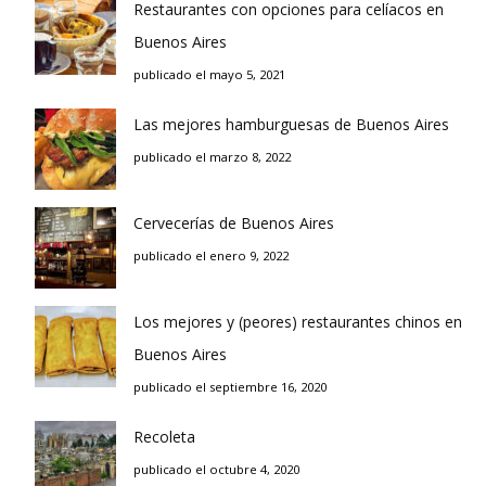
Restaurantes con opciones para celíacos en
Buenos Aires
publicado el mayo 5, 2021
Las mejores hamburguesas de Buenos Aires
publicado el marzo 8, 2022
Cervecerías de Buenos Aires
publicado el enero 9, 2022
Los mejores y (peores) restaurantes chinos en
Buenos Aires
publicado el septiembre 16, 2020
Recoleta
publicado el octubre 4, 2020