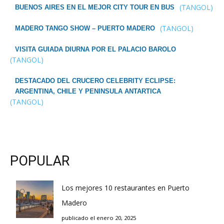
(TANGOL)
BUENOS AIRES EN EL MEJOR CITY TOUR EN BUS
(TANGOL)
MADERO TANGO SHOW – PUERTO MADERO
VISITA GUIADA DIURNA POR EL PALACIO BAROLO
(TANGOL)
DESTACADO DEL CRUCERO CELEBRITY ECLIPSE:
ARGENTINA, CHILE Y PENINSULA ANTARTICA
(TANGOL)
POPULAR
Los mejores 10 restaurantes en Puerto
Madero
publicado el enero 20, 2025