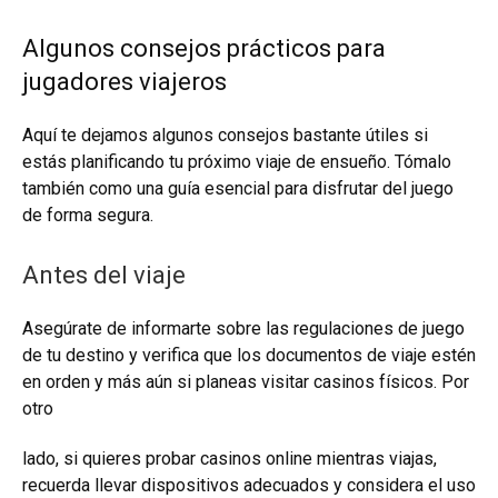
Algunos consejos prácticos para
jugadores viajeros
Aquí te dejamos algunos consejos bastante útiles si
estás planificando tu próximo viaje de ensueño. Tómalo
también como una guía esencial para disfrutar del juego
de forma segura.
Antes del viaje
Asegúrate de informarte sobre las regulaciones de juego
de tu destino y verifica que los documentos de viaje estén
en orden y más aún si planeas visitar casinos físicos. Por
otro
lado, si quieres probar casinos online mientras viajas,
recuerda llevar dispositivos adecuados y considera el uso