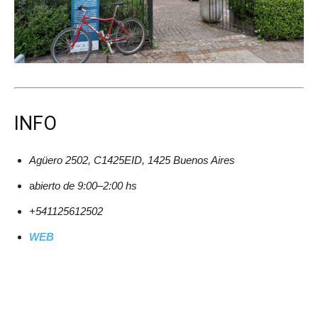
INFO
Agüero 2502, C1425EID, 1425 Buenos Aires
a
bierto de 9:00–2:00 hs
+541125612502
WEB