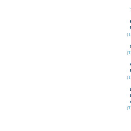
(
(
(
(