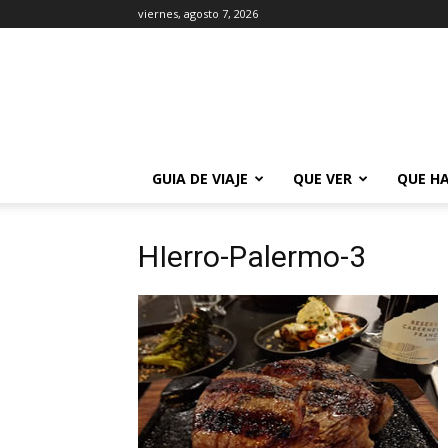
viernes, agosto 7, 2026
La
Guía
de
Buenos
Aires
GUIA DE VIAJE
QUE VER
QUE H
HIerro-Palermo-3