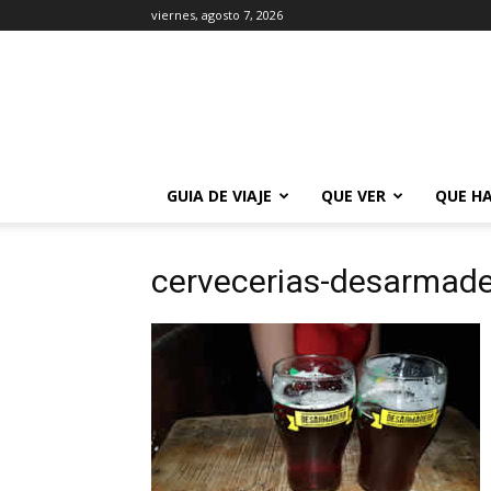
viernes, agosto 7, 2026
La
Guía
de
Buenos
Aires
GUIA DE VIAJE
QUE VER
QUE H
cervecerias-desarmade