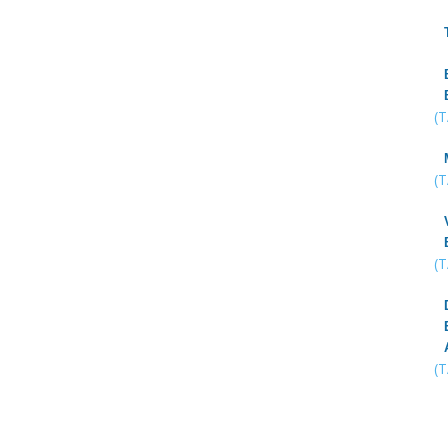
(
(
(
(