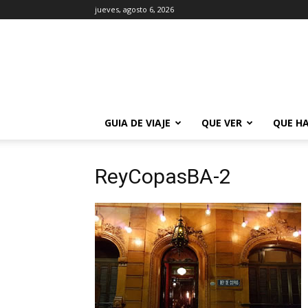
jueves, agosto 6, 2026
La
Guía
de
Buenos
Aires
GUIA DE VIAJE
QUE VER
QUE H
ReyCopasBA-2