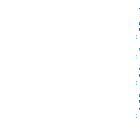
(
(
(
(