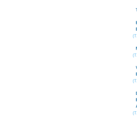
(
(
(
(