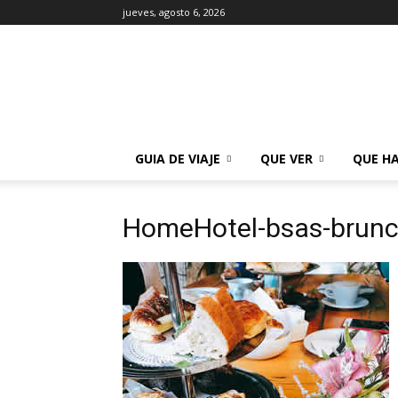
jueves, agosto 6, 2026
La
Guía
de
Buenos
Aires
GUIA DE VIAJE
QUE VER
QUE H
HomeHotel-bsas-brunc