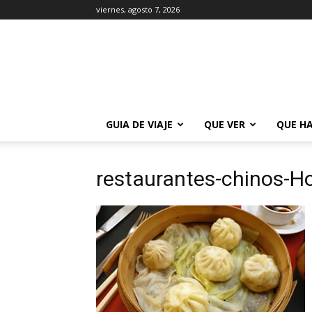
viernes, agosto 7, 2026
La
Guía
de
Buenos
Aires
GUIA DE VIAJE
QUE VER
QUE H
restaurantes-chinos-H