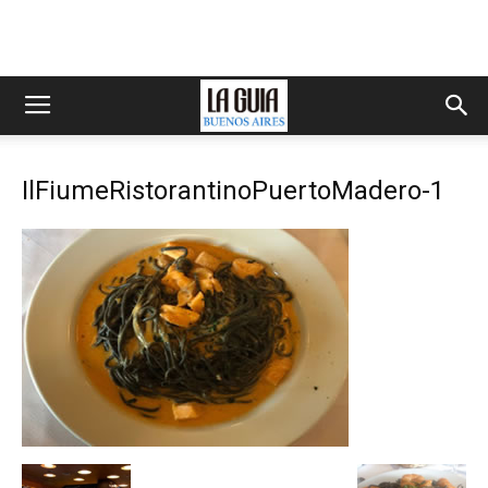
IlFiumeRistorantinoPuertoMadero-1